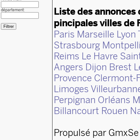
Liste des annonces 
département:
pincipales villes de 
Paris
Marseille
Lyon
Strasbourg
Montpell
Reims
Le Havre
Sain
Angers
Dijon
Brest
L
Provence
Clermont-F
Limoges
Villeurbann
Perpignan
Orléans
M
Billancourt
Rouen
N
Propulsé par GmxSe