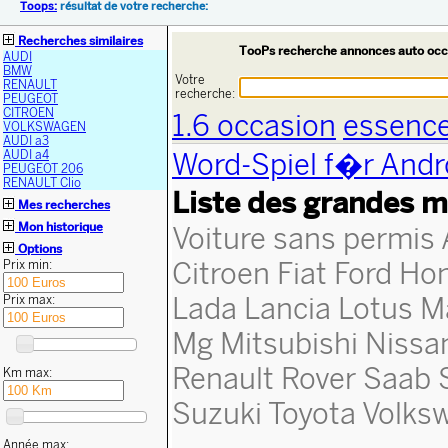
Toops:
résultat de votre recherche:
Recherches similaires
TooPs recherche annonces auto occ
AUDI
BMW
Votre
RENAULT
recherche:
PEUGEOT
CITROEN
1.6 occasion
essence
VOLKSWAGEN
AUDI a3
Word-Spiel f�r Andr
AUDI a4
PEUGEOT 206
RENAULT Clio
Liste des grandes m
Mes recherches
Mon historique
Voiture sans permis
Options
Citroen
Fiat
Ford
Ho
Prix min:
Lada
Lancia
Lotus
M
Prix max:
Mg
Mitsubishi
Nissa
Renault
Rover
Saab
Km max:
Suzuki
Toyota
Volks
Année max: