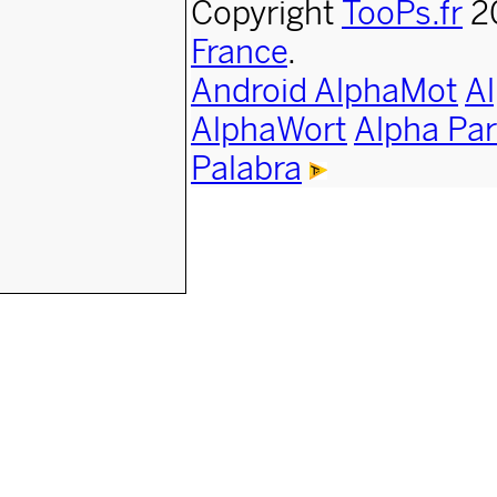
Copyright
TooPs.fr
2
France
.
Android AlphaMot
A
AlphaWort
Alpha Par
Palabra