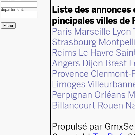
Liste des annonces 
département:
pincipales villes de 
Paris
Marseille
Lyon
Strasbourg
Montpell
Reims
Le Havre
Sain
Angers
Dijon
Brest
L
Provence
Clermont-F
Limoges
Villeurbann
Perpignan
Orléans
M
Billancourt
Rouen
N
Propulsé par GmxSe