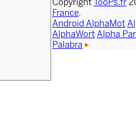
Copyright
TooPs.fr
2
France
.
Android AlphaMot
A
AlphaWort
Alpha Par
Palabra