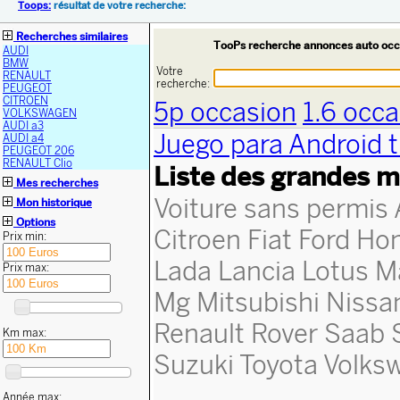
Toops:
résultat de votre recherche:
Recherches similaires
TooPs recherche annonces auto occ
AUDI
BMW
Votre
RENAULT
recherche:
PEUGEOT
CITROEN
5p occasion
1.6 occ
VOLKSWAGEN
AUDI a3
Juego para Android 
AUDI a4
PEUGEOT 206
RENAULT Clio
Liste des grandes m
Mes recherches
Voiture sans permis
Mon historique
Options
Citroen
Fiat
Ford
Ho
Prix min:
Lada
Lancia
Lotus
M
Prix max:
Mg
Mitsubishi
Nissa
Renault
Rover
Saab
Km max:
Suzuki
Toyota
Volks
Année max: