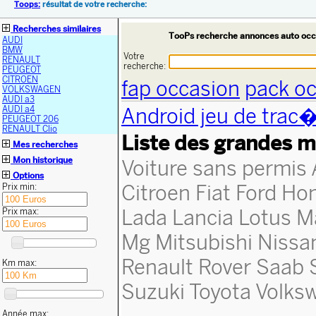
Toops:
résultat de votre recherche:
Recherches similaires
TooPs recherche annonces auto occ
AUDI
BMW
Votre
RENAULT
recherche:
PEUGEOT
CITROEN
fap occasion
pack o
VOLKSWAGEN
AUDI a3
Android jeu de trac
AUDI a4
PEUGEOT 206
RENAULT Clio
Liste des grandes m
Mes recherches
Mon historique
Voiture sans permis
Options
Citroen
Fiat
Ford
Ho
Prix min:
Lada
Lancia
Lotus
M
Prix max:
Mg
Mitsubishi
Nissa
Renault
Rover
Saab
Km max:
Suzuki
Toyota
Volks
Année max: