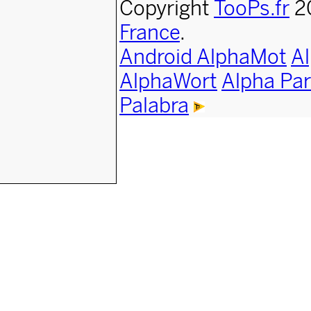
Copyright
TooPs.fr
2
France
.
Android AlphaMot
A
AlphaWort
Alpha Par
Palabra