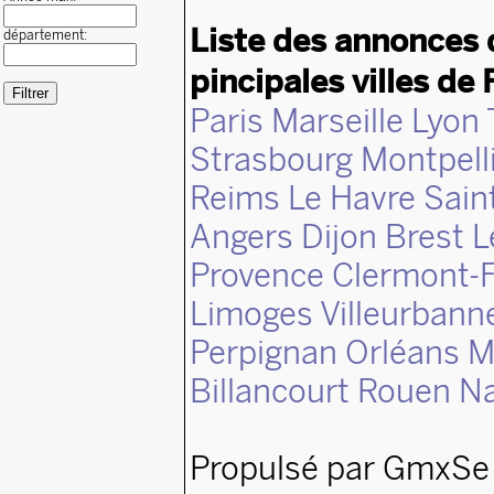
Liste des annonces 
département:
pincipales villes de 
Paris
Marseille
Lyon
Strasbourg
Montpell
Reims
Le Havre
Sain
Angers
Dijon
Brest
L
Provence
Clermont-F
Limoges
Villeurbann
Perpignan
Orléans
M
Billancourt
Rouen
N
Propulsé par GmxSe