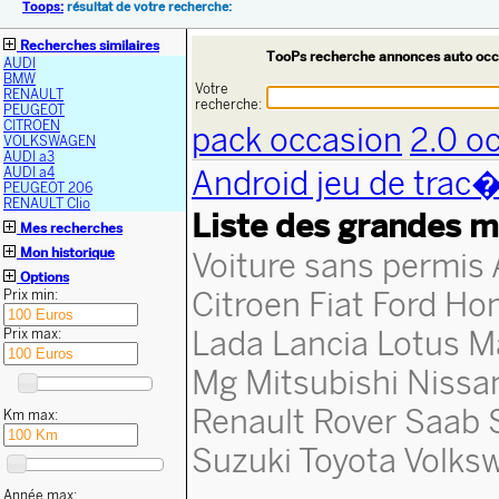
Toops:
résultat de votre recherche:
Recherches similaires
TooPs recherche annonces auto occ
AUDI
BMW
Votre
RENAULT
recherche:
PEUGEOT
CITROEN
pack occasion
2.0 o
VOLKSWAGEN
AUDI a3
Android jeu de trac
AUDI a4
PEUGEOT 206
RENAULT Clio
Liste des grandes m
Mes recherches
Mon historique
Voiture sans permis
Options
Citroen
Fiat
Ford
Ho
Prix min:
Lada
Lancia
Lotus
M
Prix max:
Mg
Mitsubishi
Nissa
Renault
Rover
Saab
Km max:
Suzuki
Toyota
Volks
Année max: