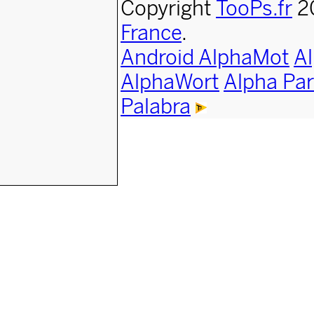
Copyright
TooPs.fr
2
France
.
Android AlphaMot
A
AlphaWort
Alpha Par
Palabra