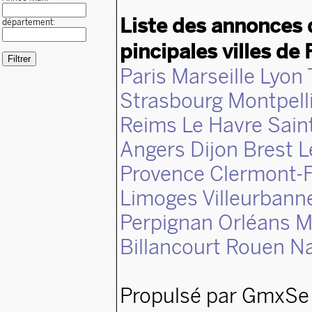
Liste des annonces 
département:
pincipales villes de 
Paris
Marseille
Lyon
Strasbourg
Montpell
Reims
Le Havre
Sain
Angers
Dijon
Brest
L
Provence
Clermont-F
Limoges
Villeurbann
Perpignan
Orléans
M
Billancourt
Rouen
N
Propulsé par GmxSe