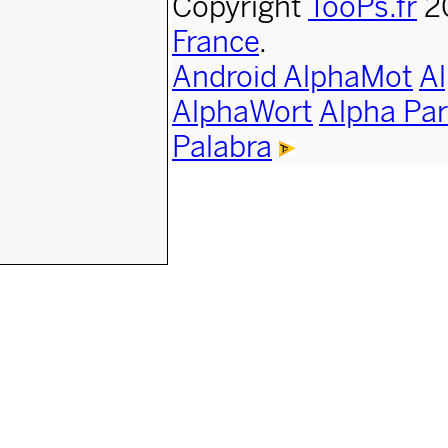
Copyright
TooPs.fr
2
France
.
Android AlphaMot
A
AlphaWort
Alpha Par
Palabra