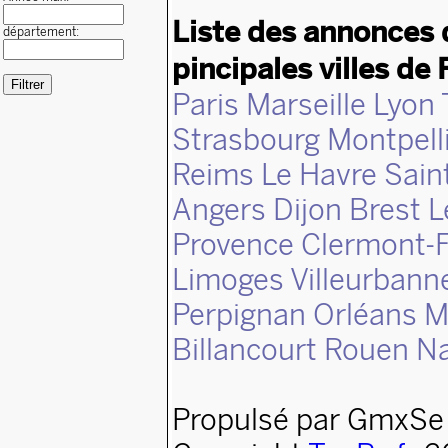
Liste des annonces 
département:
pincipales villes de 
Paris
Marseille
Lyon
Strasbourg
Montpell
Reims
Le Havre
Sain
Angers
Dijon
Brest
L
Provence
Clermont-F
Limoges
Villeurbann
Perpignan
Orléans
M
Billancourt
Rouen
N
Propulsé par GmxSe