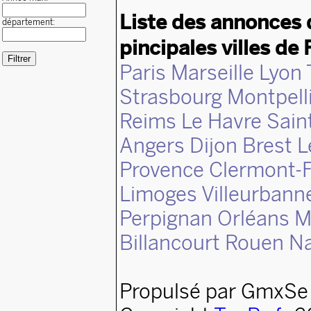
Liste des annonces 
département:
pincipales villes de 
Paris
Marseille
Lyon
Strasbourg
Montpell
Reims
Le Havre
Sain
Angers
Dijon
Brest
L
Provence
Clermont-F
Limoges
Villeurbann
Perpignan
Orléans
M
Billancourt
Rouen
N
Propulsé par GmxSe