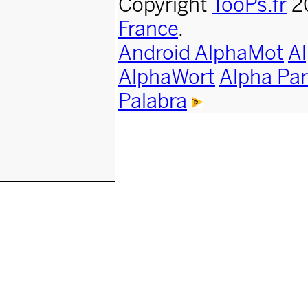
Copyright
TooPs.fr
2
France
.
Android AlphaMot
A
AlphaWort
Alpha Par
Palabra