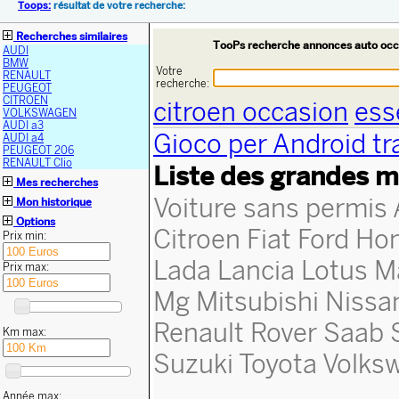
Toops:
résultat de votre recherche:
Recherches similaires
TooPs recherche annonces auto occ
AUDI
BMW
Votre
RENAULT
recherche:
PEUGEOT
CITROEN
citroen occasion
ess
VOLKSWAGEN
AUDI a3
Gioco per Android tr
AUDI a4
PEUGEOT 206
RENAULT Clio
Liste des grandes m
Mes recherches
Voiture sans permis
Mon historique
Options
Citroen
Fiat
Ford
Ho
Prix min:
Lada
Lancia
Lotus
M
Prix max:
Mg
Mitsubishi
Nissa
Renault
Rover
Saab
Km max:
Suzuki
Toyota
Volks
Année max: