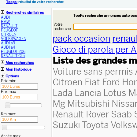
Toops:
résultat de votre recherche:
Recherches similaires
TooPs recherche annonces auto occ
AUDI
BMW
Votre
RENAULT
recherche:
PEUGEOT
CITROEN
pack occasion
renau
VOLKSWAGEN
AUDI a3
Gioco di parola per 
AUDI a4
PEUGEOT 206
RENAULT Clio
Liste des grandes m
Mes recherches
Voiture sans permis
Mon historique
Options
Citroen
Fiat
Ford
Ho
Prix min:
Lada
Lancia
Lotus
M
Prix max:
Mg
Mitsubishi
Nissa
Renault
Rover
Saab
Km max:
Suzuki
Toyota
Volks
Année max: