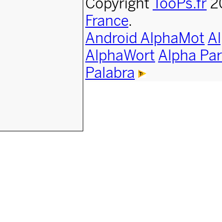
Copyright
TooPs.fr
2
France
.
Android AlphaMot
A
AlphaWort
Alpha Par
Palabra