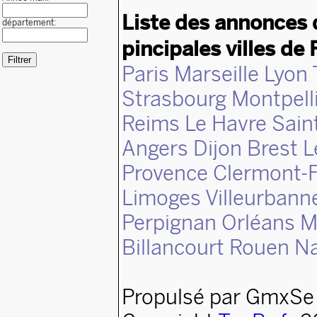
Liste des annonces 
département:
pincipales villes de 
Paris
Marseille
Lyon
Strasbourg
Montpell
Reims
Le Havre
Sain
Angers
Dijon
Brest
L
Provence
Clermont-F
Limoges
Villeurbann
Perpignan
Orléans
M
Billancourt
Rouen
N
Propulsé par GmxSe