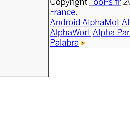
Copyright
TooPs.fr
2
France
.
Android AlphaMot
A
AlphaWort
Alpha Par
Palabra