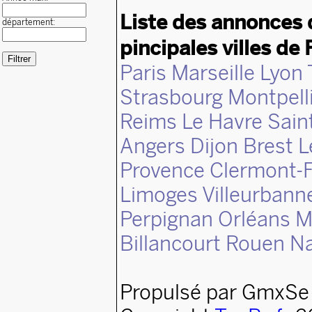
Liste des annonces 
département:
pincipales villes de 
Paris
Marseille
Lyon
Strasbourg
Montpell
Reims
Le Havre
Sain
Angers
Dijon
Brest
L
Provence
Clermont-F
Limoges
Villeurbann
Perpignan
Orléans
M
Billancourt
Rouen
N
Propulsé par GmxSe