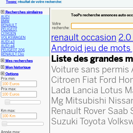
Toops:
résultat de votre recherche:
Recherches similaires
TooPs recherche annonces auto occ
AUDI
BMW
Votre
RENAULT
recherche:
PEUGEOT
CITROEN
renault occasion
2.0
VOLKSWAGEN
AUDI a3
Android jeu de mots 
AUDI a4
PEUGEOT 206
RENAULT Clio
Liste des grandes m
Mes recherches
Voiture sans permis
Mon historique
Options
Citroen
Fiat
Ford
Ho
Prix min:
Lada
Lancia
Lotus
M
Prix max:
Mg
Mitsubishi
Nissa
Renault
Rover
Saab
Km max:
Suzuki
Toyota
Volks
Année max: