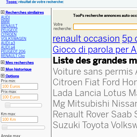
Toops:
résultat de votre recherche:
Recherches similaires
TooPs recherche annonces auto occ
AUDI
BMW
Votre
RENAULT
recherche:
PEUGEOT
CITROEN
renault occasion
5p 
VOLKSWAGEN
AUDI a3
Gioco di parola per 
AUDI a4
PEUGEOT 206
RENAULT Clio
Liste des grandes m
Mes recherches
Voiture sans permis
Mon historique
Options
Citroen
Fiat
Ford
Ho
Prix min:
Lada
Lancia
Lotus
M
Prix max:
Mg
Mitsubishi
Nissa
Renault
Rover
Saab
Km max:
Suzuki
Toyota
Volks
Année max: