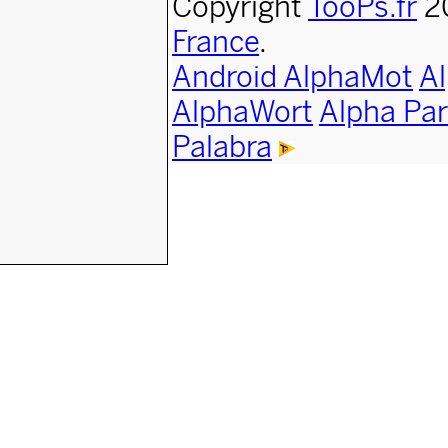
Copyright
TooPs.fr
2
France
.
Android AlphaMot
A
AlphaWort
Alpha Par
Palabra