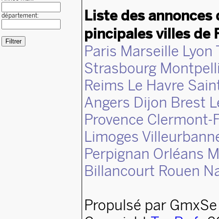
Liste des annonces 
département:
pincipales villes de 
Paris
Marseille
Lyon
Strasbourg
Montpell
Reims
Le Havre
Sain
Angers
Dijon
Brest
L
Provence
Clermont-F
Limoges
Villeurbann
Perpignan
Orléans
M
Billancourt
Rouen
N
Propulsé par GmxSe