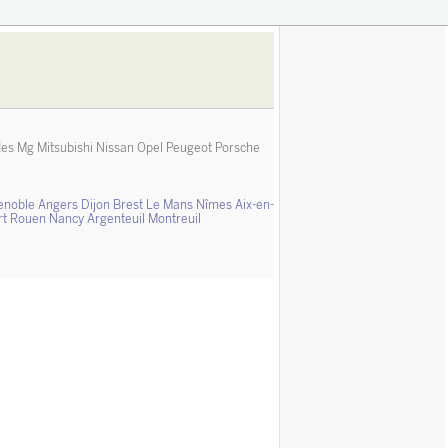
des
Mg
Mitsubishi
Nissan
Opel
Peugeot
Porsche
enoble
Angers
Dijon
Brest
Le Mans
Nîmes
Aix-en-
rt
Rouen
Nancy
Argenteuil
Montreuil