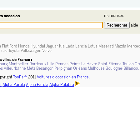
mémoriser.
to occasion
aide
n
Fiat
Ford
Honda
Hyundai
Jaguar
Kia
Lada
Lancia
Lotus
Maserati
Mazda
Merce
zuki
Toyota
Volkswagen
Volvo
 villes de France :
ourg
Montpellier
Bordeaux
Lille
Rennes
Reims
Le Havre
Saint-Étienne
Toulon
Gr
es
Villeurbanne
Metz
Besançon
Perpignan
Orléans
Mulhouse
Boulogne-Billancou
pyright
TooPs.fr
2011
Voitures d'occasion en France
.
t
Alpha Parola
Alpha Parola
Alpha Palabra