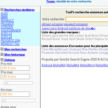
Toops:
résultat de votre recherche:
Recherches similaires
TooPs recherche annonces au
AUDI
BMW
Votre recherche:
RENAULT
PEUGEOT
citroen occasion
peugeot occasion
CITROEN
Juego para Android palabras de dise�o
VOLKSWAGEN
Liste des grandes marques :
AUDI a3
Voiture sans permis
Alfa romeo
Audi
Bmw
Citroe
AUDI a4
Renault
Rover
Saab
Seat
Skoda
Smart
Subaru
Su
PEUGEOT 206
RENAULT Clio
Liste des annonces d'occasion pour les pincipales
Mes recherches
Paris
Marseille
Lyon
Toulouse
Nice
Nantes
Strasb
Provence
Clermont-Ferrand
Tours
Amiens
Limog
Mon historique
Propulsé par GmxSe Search Engine 2010 R.A1 Co
Options
Prix min:
Android AlphaMot
AlphaMot
AlphaWord
AlphaWor
Prix max:
Km max:
Année max: