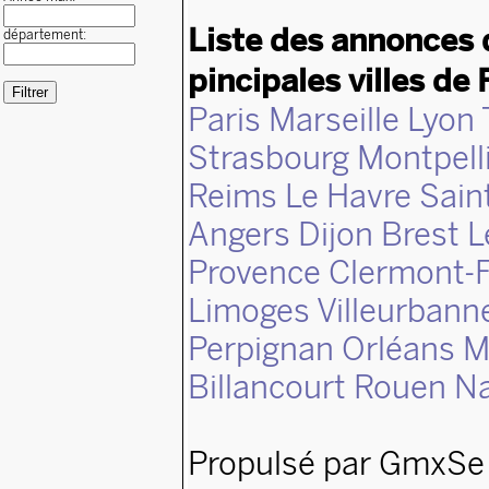
Liste des annonces 
département:
pincipales villes de 
Paris
Marseille
Lyon
Strasbourg
Montpell
Reims
Le Havre
Sain
Angers
Dijon
Brest
L
Provence
Clermont-F
Limoges
Villeurbann
Perpignan
Orléans
M
Billancourt
Rouen
N
Propulsé par GmxSe