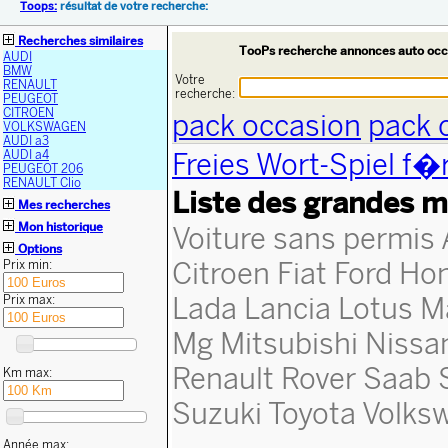
Toops:
résultat de votre recherche:
Recherches similaires
TooPs recherche annonces auto occ
AUDI
BMW
Votre
RENAULT
recherche:
PEUGEOT
CITROEN
pack occasion
pack 
VOLKSWAGEN
AUDI a3
Freies Wort-Spiel f�
AUDI a4
PEUGEOT 206
RENAULT Clio
Liste des grandes m
Mes recherches
Mon historique
Voiture sans permis
Options
Citroen
Fiat
Ford
Ho
Prix min:
Lada
Lancia
Lotus
M
Prix max:
Mg
Mitsubishi
Nissa
Renault
Rover
Saab
Km max:
Suzuki
Toyota
Volks
Année max: