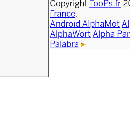
Copyright
TooPs.fr
2
France
.
Android AlphaMot
A
AlphaWort
Alpha Par
Palabra