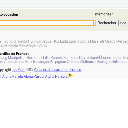
mémoriser.
to occasion
aide
n
Fiat
Ford
Honda
Hyundai
Jaguar
Kia
Lada
Lancia
Lotus
Maserati
Mazda
Merce
zuki
Toyota
Volkswagen
Volvo
 villes de France :
ourg
Montpellier
Bordeaux
Lille
Rennes
Reims
Le Havre
Saint-Étienne
Toulon
Gr
es
Villeurbanne
Metz
Besançon
Perpignan
Orléans
Mulhouse
Boulogne-Billancou
pyright
TooPs.fr
2011
Voitures d'occasion en France
.
t
Alpha Parola
Alpha Parola
Alpha Palabra