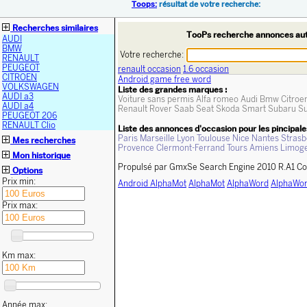
Toops:
résultat de votre recherche:
Recherches similaires
TooPs recherche annonces au
AUDI
BMW
Votre recherche:
RENAULT
PEUGEOT
renault occasion
1.6 occasion
CITROEN
Android game free word
VOLKSWAGEN
Liste des grandes marques :
AUDI a3
Voiture sans permis
Alfa romeo
Audi
Bmw
Citroe
AUDI a4
Renault
Rover
Saab
Seat
Skoda
Smart
Subaru
Su
PEUGEOT 206
RENAULT Clio
Liste des annonces d'occasion pour les pincipales
Paris
Marseille
Lyon
Toulouse
Nice
Nantes
Strasb
Mes recherches
Provence
Clermont-Ferrand
Tours
Amiens
Limog
Mon historique
Propulsé par GmxSe Search Engine 2010 R.A1 Co
Options
Prix min:
Android AlphaMot
AlphaMot
AlphaWord
AlphaWor
Prix max:
Km max:
Année max: