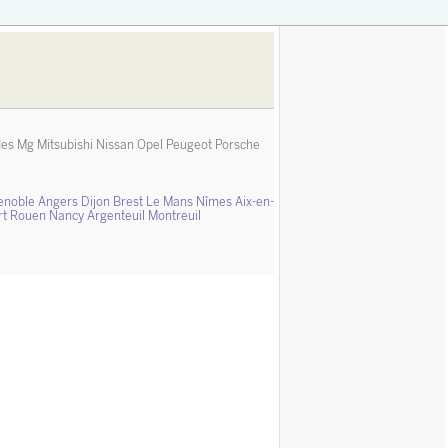
des
Mg
Mitsubishi
Nissan
Opel
Peugeot
Porsche
enoble
Angers
Dijon
Brest
Le Mans
Nîmes
Aix-en-
rt
Rouen
Nancy
Argenteuil
Montreuil