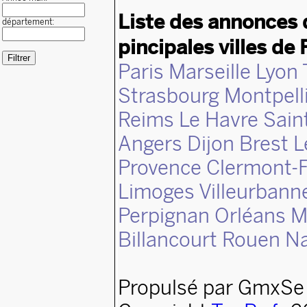
Liste des annonces 
département:
pincipales villes de 
Paris
Marseille
Lyon
Strasbourg
Montpell
Reims
Le Havre
Sain
Angers
Dijon
Brest
L
Provence
Clermont-F
Limoges
Villeurbann
Perpignan
Orléans
M
Billancourt
Rouen
N
Propulsé par GmxSe