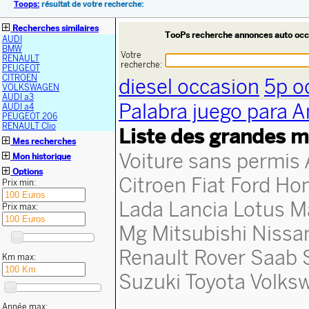
Toops:
résultat de votre recherche:
Recherches similaires
TooPs recherche annonces auto occ
AUDI
BMW
Votre
RENAULT
recherche:
PEUGEOT
CITROEN
diesel occasion
5p o
VOLKSWAGEN
AUDI a3
Palabra juego para A
AUDI a4
PEUGEOT 206
RENAULT Clio
Liste des grandes m
Mes recherches
Voiture sans permis
Mon historique
Options
Citroen
Fiat
Ford
Ho
Prix min:
Lada
Lancia
Lotus
M
Prix max:
Mg
Mitsubishi
Nissa
Renault
Rover
Saab
Km max:
Suzuki
Toyota
Volks
Année max: