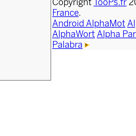
Copyright
TooPs.fr
2
France
.
Android AlphaMot
A
AlphaWort
Alpha Par
Palabra