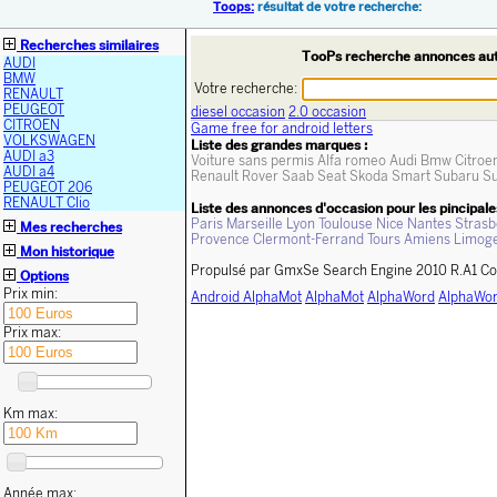
Toops:
résultat de votre recherche:
Recherches similaires
TooPs recherche annonces au
AUDI
BMW
Votre recherche:
RENAULT
PEUGEOT
diesel occasion
2.0 occasion
CITROEN
Game free for android letters
VOLKSWAGEN
Liste des grandes marques :
AUDI a3
Voiture sans permis
Alfa romeo
Audi
Bmw
Citroe
AUDI a4
Renault
Rover
Saab
Seat
Skoda
Smart
Subaru
Su
PEUGEOT 206
RENAULT Clio
Liste des annonces d'occasion pour les pincipales
Paris
Marseille
Lyon
Toulouse
Nice
Nantes
Strasb
Mes recherches
Provence
Clermont-Ferrand
Tours
Amiens
Limog
Mon historique
Propulsé par GmxSe Search Engine 2010 R.A1 Co
Options
Prix min:
Android AlphaMot
AlphaMot
AlphaWord
AlphaWor
Prix max:
Km max:
Année max: