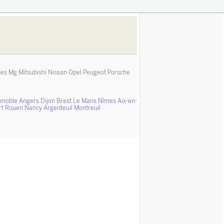
des
Mg
Mitsubishi
Nissan
Opel
Peugeot
Porsche
enoble
Angers
Dijon
Brest
Le Mans
Nîmes
Aix-en-
rt
Rouen
Nancy
Argenteuil
Montreuil