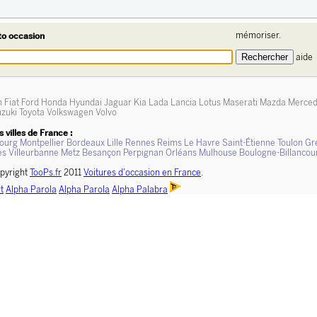
mémoriser.
to occasion
aide
n
Fiat
Ford
Honda
Hyundai
Jaguar
Kia
Lada
Lancia
Lotus
Maserati
Mazda
Merce
zuki
Toyota
Volkswagen
Volvo
 villes de France :
ourg
Montpellier
Bordeaux
Lille
Rennes
Reims
Le Havre
Saint-Étienne
Toulon
Gr
es
Villeurbanne
Metz
Besançon
Perpignan
Orléans
Mulhouse
Boulogne-Billancou
pyright
TooPs.fr
2011
Voitures d'occasion en France
.
t
Alpha Parola
Alpha Parola
Alpha Palabra