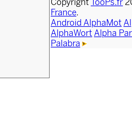
Copyright
TooPs.fr
2
France
.
Android AlphaMot
A
AlphaWort
Alpha Par
Palabra