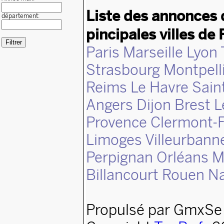
Liste des annonces 
département:
pincipales villes de 
Paris
Marseille
Lyon
Strasbourg
Montpell
Reims
Le Havre
Sain
Angers
Dijon
Brest
L
Provence
Clermont-F
Limoges
Villeurbann
Perpignan
Orléans
M
Billancourt
Rouen
N
Propulsé par GmxSe