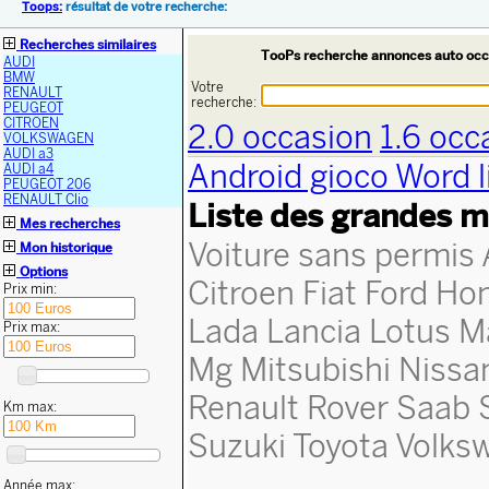
Toops:
résultat de votre recherche:
Recherches similaires
TooPs recherche annonces auto occ
AUDI
BMW
Votre
RENAULT
recherche:
PEUGEOT
CITROEN
2.0 occasion
1.6 occ
VOLKSWAGEN
AUDI a3
Android gioco Word l
AUDI a4
PEUGEOT 206
RENAULT Clio
Liste des grandes m
Mes recherches
Voiture sans permis
Mon historique
Options
Citroen
Fiat
Ford
Ho
Prix min:
Lada
Lancia
Lotus
M
Prix max:
Mg
Mitsubishi
Nissa
Renault
Rover
Saab
Km max:
Suzuki
Toyota
Volks
Année max: